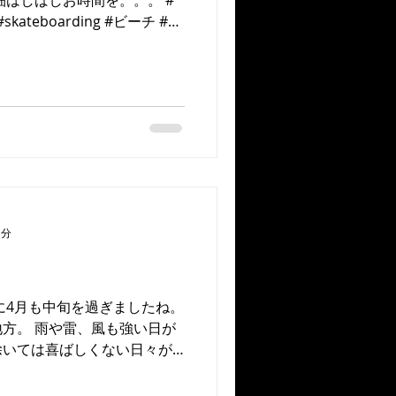
細はしばしお時間を。。。 #
 #skateboarding #ビーチ #サ
land #okinawa...
1分
に4月も中旬を過ぎましたね。
方。 雨や雷、風も強い日が
除いては喜ばしくない日々が
少々風は強いもののSUP
った3人。...