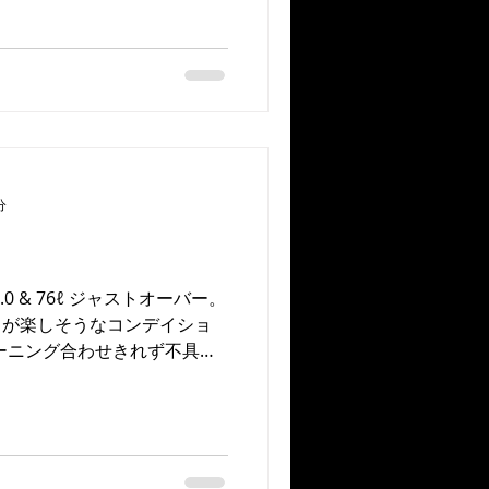
分
0 & 76ℓ ジャストオーバー。
ドが楽しそうなコンデイショ
ーニング合わせきれず不具合
。 今一度身も心も引き締め
arding...