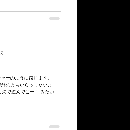
1分
チャーのように感じます。
 になる海外の方もいらっしゃいま
ら海で遊んでこー！ みたいな
さーニッポン人の皆様海で遊