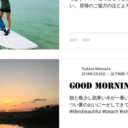
い。 皆様のご協力のほどよ
ス！！！！！！ Ｍちゃんウ
ざいまーす。 またお友達連
#THEPEAK...
Tsukasa Matsuura
2018年3月26日
読了時間: 
Good morni
朝と晩少し肌寒い今が一番い
つい夏のおいにーがしてきてます
#lifeisbeautiful #beach #i
縄 #海 #TT #八重山 #ウィ