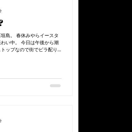
分
?
垣島。 春休みやらイースタ
わい中。 今日は午後から潮
ストップなので街でビラ配り
ルージングにご興味のある方
080-6256-6830...
分