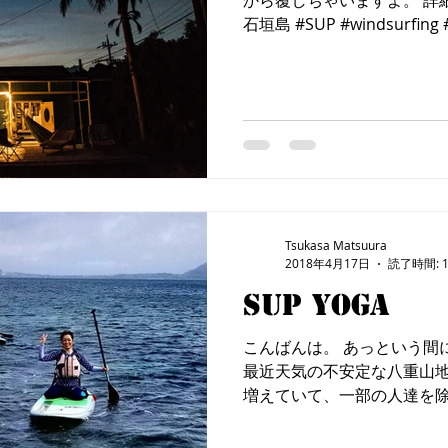
から覆しちゃいますよ。 詳
石垣島 #SUP #windsurfing
ップ #八重山 #TT #スケボー #is
Tsukasa Matsuura
2018年4月17日
読了時間: 
SUP YOGA
こんばんは。 あっという間
最近天気の不安定な八重山地
増えていて、一部の人達を
続いております。 そんな中
YOGAの申し込みに遅れてしま