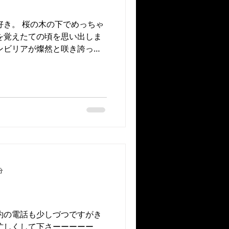
好き。 桜の木の下でめっちゃ
を覚えたての頃を思い出しま
ンビリアが燦然と咲き誇って
て見どころがいろいろあって
 #THEPEAK...
分
約の電話も少しづつですがき
忙しくして下さーーーーー