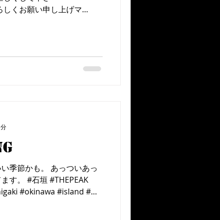
ろしくお願い申し上げマ
ィンドデビューおめでとうご
れてきてくださーい！ #石垣
1分
ng
い季節かも。 あっついあっ
。 #石垣 #THEPEAK
shigaki #okinawa #island #沖
ンドサーフィン...