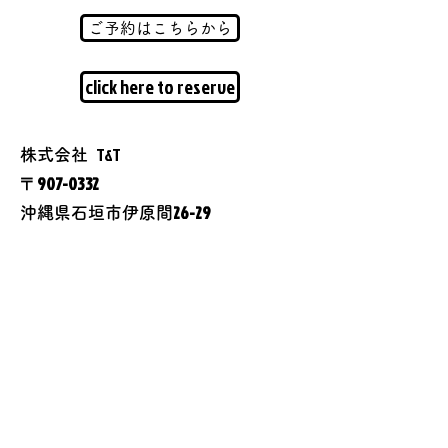
ご予約はこちらから
click here to reserve
T&T
株式会社
〒907-0332
26-29
沖縄県石垣市伊原間
0980-89-2253
FAX
​tryandtry666@gmail.com​
Ibaruma
伊原間
​小浜島
Kohama island
080-6499-7186