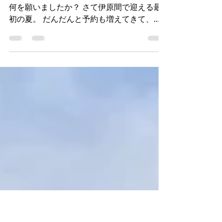
2019年7月7日
読了時間: 1分
小浜島リバイバル
気づけば真夏のど真ん中。 みなさん七夕に
何を願いましたか？ さて伊原間で迎える最
初の夏。 だんだんと予約も増えてきて、友
達の紹介にも大いに助けられながら素晴らし
い環境でお仕事させていただいております。
神事や行事、祭り事にも参加させて頂き、と
ても充実した日々。...