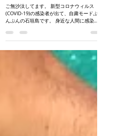
コロナ自粛＝充実の日々
ご無沙汰してます。 新型コロナウィルス
(COVID-19)の感染者が出て、自粛モードぷ
んぷんの石垣島です。 身近な人間に感染者
がでて、この小さいコミュニティで非難の的
にされる事の恐ろしさや、何気なく付き合っ
てる人間の性根というものを少し垣間見れた
気がします。...