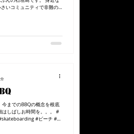
ぷんの石垣島です。 身近な
小さいコミュニティで非難の
、何気なく付き合ってる人間
れた気がします。...
1分
BQ
 今までのBBQの概念を根底
細はしばしお時間を。。。 #
 #skateboarding #ビーチ #サ
land #okinawa...