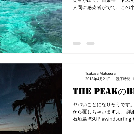
染者が出て、自粛モードぷん
人間に感染者がでて、この
的にされる事の恐ろしさや
の性根というものを少し垣間見
Tsukasa Matsuura
2018年4月21日
読了時間: 
THE PEAKのB
ヤバいことになりそうです。
から覆しちゃいますよ。 詳
石垣島 #SUP #windsurfing
ップ #八重山 #TT #スケボー #is