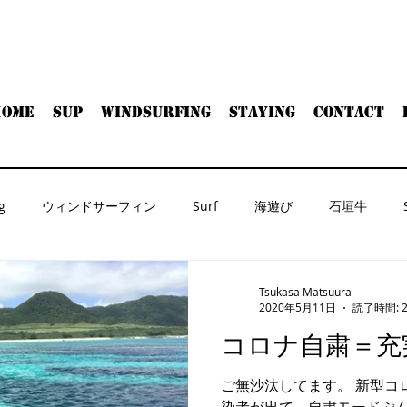
HOME
SUP
WINDSURFING
Staying
Contact
g
ウィンドサーフィン
Surf
海遊び
石垣牛
Tsukasa Matsuura
2020年5月11日
読了時間: 
コロナ自粛＝充
ご無沙汰してます。 新型コロナ