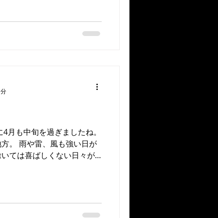
1分
に4月も中旬を過ぎましたね。
方。 雨や雷、風も強い日が
除いては喜ばしくない日々が
少々風は強いもののSUP
った3人。...