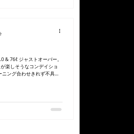
分
0 & 76ℓ ジャストオーバー。
ドが楽しそうなコンデイショ
ーニング合わせきれず不具合
。 今一度身も心も引き締め
arding...